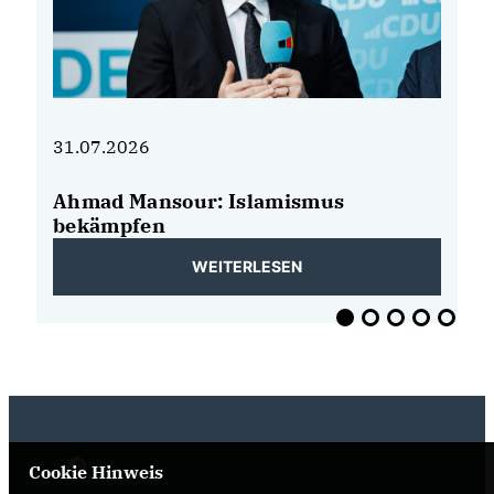
31.07.2026
31
Ahmad Mansour: Islamismus
K
bekämpfen
wi
WEITERLESEN
Cookie Hinweis